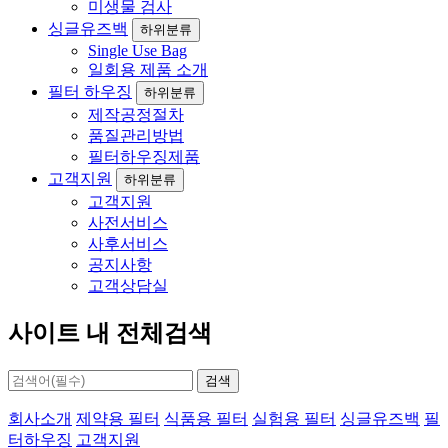
미생물 검사
싱글유즈백
하위분류
Single Use Bag
일회용 제품 소개
필터 하우징
하위분류
제작공정절차
품질관리방법
필터하우징제품
고객지원
하위분류
고객지원
사전서비스
사후서비스
공지사항
고객상담실
사이트 내 전체검색
검색
회사소개
제약용 필터
식품용 필터
실험용 필터
싱글유즈백
필
터하우징
고객지원